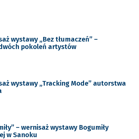
saż wystawy „Bez tłumaczeń” –
 dwóch pokoleń artystów
saż wystawy „Tracking Mode” autorstwa
a
iły” – wernisaż wystawy Bogumiły
ej w Sanoku