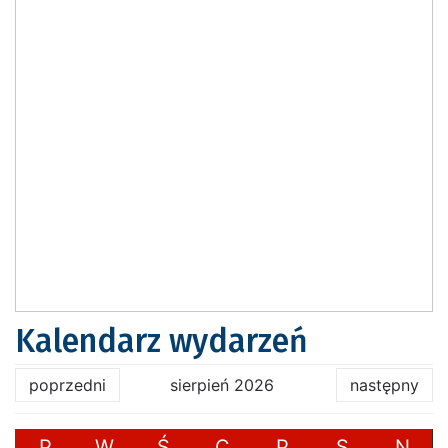
Kalendarz wydarzeń
poprzedni
sierpień 2026
następny
P
W
Ś
C
P
S
N