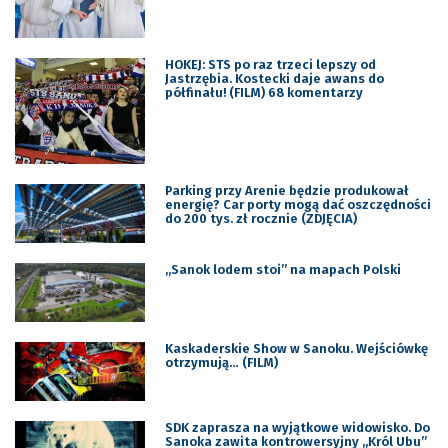
HOKEJ: STS po raz trzeci lepszy od
Jastrzębia. Kostecki daje awans do
półfinału! (FILM) 68 komentarzy
Parking przy Arenie będzie produkował
energię? Car porty mogą dać oszczędności
do 200 tys. zł rocznie (ZDJĘCIA)
,,Sanok lodem stoi” na mapach Polski
Kaskaderskie Show w Sanoku. Wejściówkę
otrzymują… (FILM)
SDK zaprasza na wyjątkowe widowisko. Do
Sanoka zawita kontrowersyjny ,,Król Ubu”