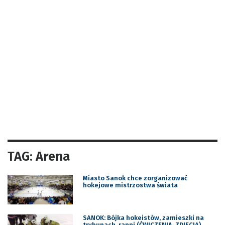
TAG: Arena
Miasto Sanok chce zorganizować
hokejowe mistrzostwa świata
SANOK: Bójka hokeistów, zamieszki na
trybunach, ranni (ĆWICZENIA, ZDJĘCIA)