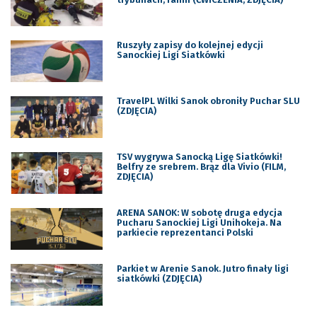
Ruszyły zapisy do kolejnej edycji
Sanockiej Ligi Siatkówki
TravelPL Wilki Sanok obroniły Puchar SLU
(ZDJĘCIA)
TSV wygrywa Sanocką Ligę Siatkówki!
Belfry ze srebrem. Brąz dla Vivio (FILM,
ZDJĘCIA)
ARENA SANOK: W sobotę druga edycja
Pucharu Sanockiej Ligi Unihokeja. Na
parkiecie reprezentanci Polski
Parkiet w Arenie Sanok. Jutro finały ligi
siatkówki (ZDJĘCIA)