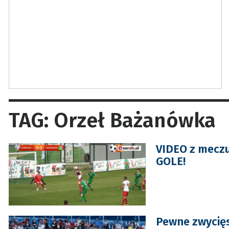
TAG: Orzeł Bażanówka
VIDEO z mecz
GOLE!
Pewne zwycięs