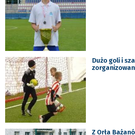
Dużo goli i sz
zorganizowan
Z Orła Bażanó