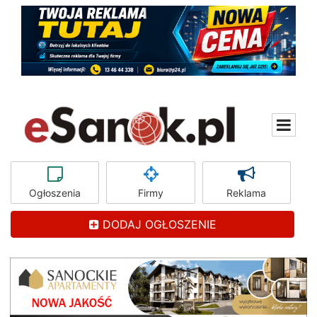
Ogłoszenia
Firmy
Reklama
DODAJ OGŁOSZENIE