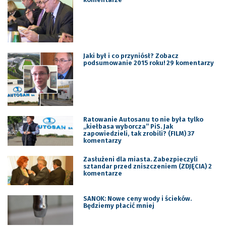
Jaki był i co przyniósł? Zobacz
podsumowanie 2015 roku! 29 komentarzy
Ratowanie Autosanu to nie była tylko
,,kiełbasa wyborcza” PiS. Jak
zapowiedzieli, tak zrobili? (FILM) 37
komentarzy
Zasłużeni dla miasta. Zabezpieczyli
sztandar przed zniszczeniem (ZDJĘCIA) 2
komentarze
SANOK: Nowe ceny wody i ścieków.
Będziemy płacić mniej