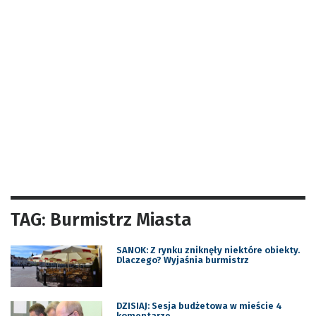
TAG: Burmistrz Miasta
SANOK: Z rynku zniknęły niektóre obiekty.
Dlaczego? Wyjaśnia burmistrz
DZISIAJ: Sesja budżetowa w mieście 4
komentarze