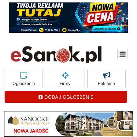
Ogłoszenia
Firmy
Reklama
DODAJ OGŁOSZENIE