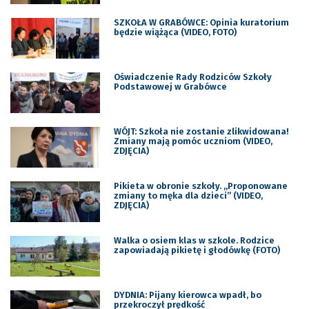
SZKOŁA W GRABÓWCE: Opinia kuratorium
będzie wiążąca (VIDEO, FOTO)
Oświadczenie Rady Rodziców Szkoły
Podstawowej w Grabówce
WÓJT: Szkoła nie zostanie zlikwidowana!
Zmiany mają pomóc uczniom (VIDEO,
ZDJĘCIA)
Pikieta w obronie szkoły. „Proponowane
zmiany to męka dla dzieci” (VIDEO,
ZDJĘCIA)
Walka o osiem klas w szkole. Rodzice
zapowiadają pikietę i głodówkę (FOTO)
DYDNIA: Pijany kierowca wpadł, bo
przekroczył prędkość