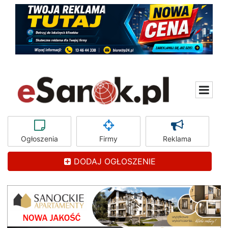
Ogłoszenia
Firmy
Reklama
DODAJ OGŁOSZENIE