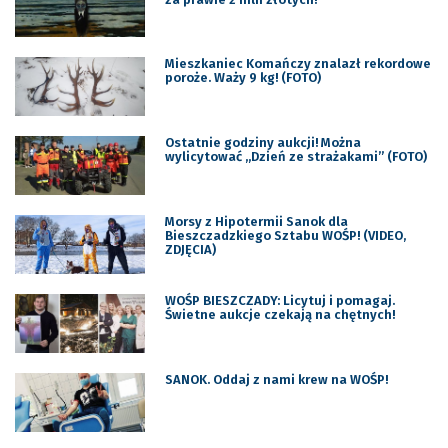
Mieszkaniec Komańczy znalazł rekordowe
poroże. Waży 9 kg! (FOTO)
Ostatnie godziny aukcji! Można
wylicytować „Dzień ze strażakami” (FOTO)
Morsy z Hipotermii Sanok dla
Bieszczadzkiego Sztabu WOŚP! (VIDEO,
ZDJĘCIA)
WOŚP BIESZCZADY: Licytuj i pomagaj.
Świetne aukcje czekają na chętnych!
SANOK. Oddaj z nami krew na WOŚP!