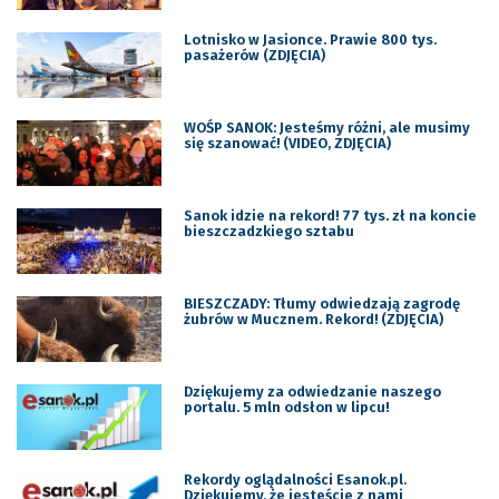
Lotnisko w Jasionce. Prawie 800 tys.
pasażerów (ZDJĘCIA)
WOŚP SANOK: Jesteśmy różni, ale musimy
się szanować! (VIDEO, ZDJĘCIA)
Sanok idzie na rekord! 77 tys. zł na koncie
bieszczadzkiego sztabu
BIESZCZADY: Tłumy odwiedzają zagrodę
żubrów w Mucznem. Rekord! (ZDJĘCIA)
Dziękujemy za odwiedzanie naszego
portalu. 5 mln odsłon w lipcu!
Rekordy oglądalności Esanok.pl.
Dziękujemy, że jesteście z nami