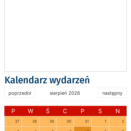
Kalendarz wydarzeń
poprzedni
sierpień 2026
następny
P
W
Ś
C
P
S
N
27
28
29
30
31
1
2