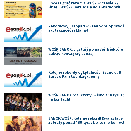
Chcesz grać razem z WOŚP w czasie 29.
Finału WOŚP? Dorzuć się do eSkarbonki!
Rekordowy listopad w Esanok.pl. Sprawdź
skuteczność reklamy!
WOŚP SANOK: Licytuj i pomagaj. Niektóre
aukcje kończą się dzisiaj!
Kolejne rekordy oglądalności Esanok.pl!
Bardzo Państwu dziękujemy
WOŚP SANOK rozliczony! Blisko 200 tys. zł
na kontach!
SANOK WOŚP: Kolejny rekord! Dwa sztaby
zebrały ponad 180 tys. zł, a to nie koniec!