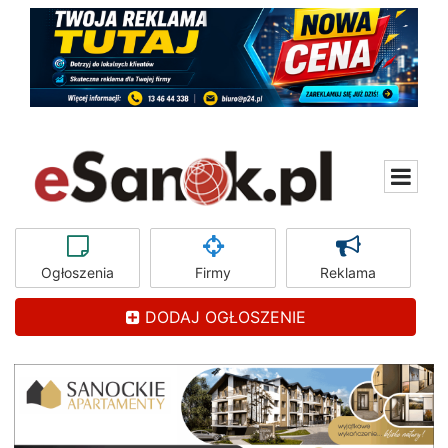
Ogłoszenia
Firmy
Reklama
DODAJ OGŁOSZENIE