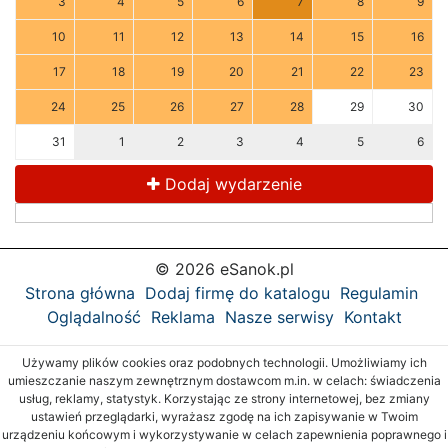
3
4
5
6
7
8
9
10
11
12
13
14
15
16
17
18
19
20
21
22
23
24
25
26
27
28
29
30
31
1
2
3
4
5
6
Dodaj wydarzenie
© 2026 eSanok.pl
Strona główna
Dodaj firmę do katalogu
Regulamin
Oglądalność
Reklama
Nasze serwisy
Kontakt
Używamy plików cookies oraz podobnych technologii. Umożliwiamy ich
umieszczanie naszym zewnętrznym dostawcom m.in. w celach: świadczenia
usług, reklamy, statystyk. Korzystając ze strony internetowej, bez zmiany
ustawień przeglądarki, wyrażasz zgodę na ich zapisywanie w Twoim
urządzeniu końcowym i wykorzystywanie w celach zapewnienia poprawnego i