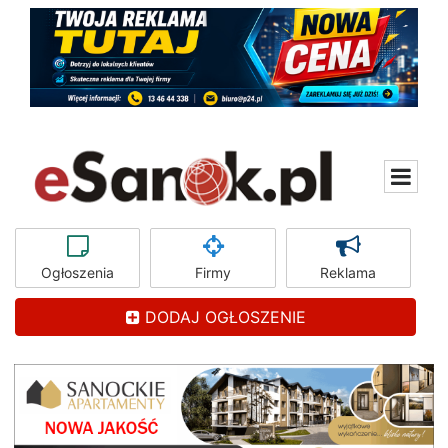
Ogłoszenia
Firmy
Reklama
DODAJ OGŁOSZENIE