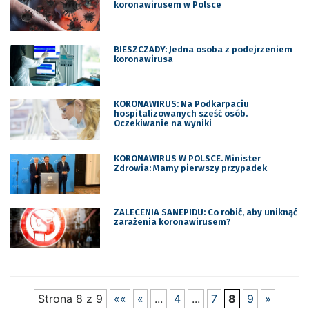
koronawirusem w Polsce
BIESZCZADY: Jedna osoba z podejrzeniem
koronawirusa
KORONAWIRUS: Na Podkarpaciu
hospitalizowanych sześć osób.
Oczekiwanie na wyniki
KORONAWIRUS W POLSCE. Minister
Zdrowia: Mamy pierwszy przypadek
ZALECENIA SANEPIDU: Co robić, aby uniknąć
zarażenia koronawirusem?
Strona 8 z 9
««
«
...
4
...
7
8
9
»