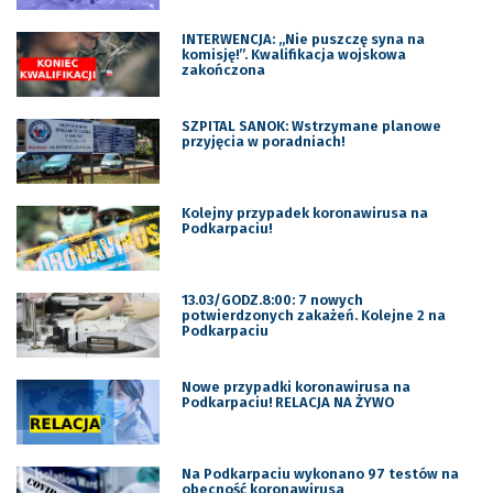
INTERWENCJA: „Nie puszczę syna na
komisję!”. Kwalifikacja wojskowa
zakończona
SZPITAL SANOK: Wstrzymane planowe
przyjęcia w poradniach!
Kolejny przypadek koronawirusa na
Podkarpaciu!
13.03/GODZ.8:00: 7 nowych
potwierdzonych zakażeń. Kolejne 2 na
Podkarpaciu
Nowe przypadki koronawirusa na
Podkarpaciu! RELACJA NA ŻYWO
Na Podkarpaciu wykonano 97 testów na
obecność koronawirusa