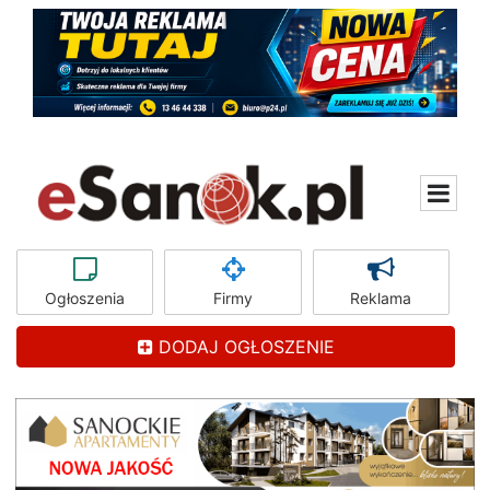
Ogłoszenia
Firmy
Reklama
DODAJ OGŁOSZENIE