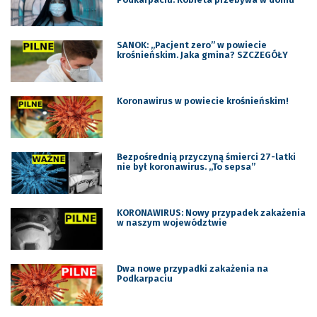
SANOK: „Pacjent zero” w powiecie
krośnieńskim. Jaka gmina? SZCZEGÓŁY
Koronawirus w powiecie krośnieńskim!
Bezpośrednią przyczyną śmierci 27-latki
nie był koronawirus. „To sepsa”
KORONAWIRUS: Nowy przypadek zakażenia
w naszym województwie
Dwa nowe przypadki zakażenia na
Podkarpaciu