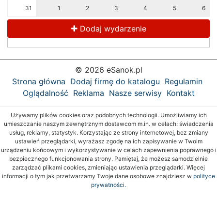
31
1
2
3
4
5
6
Dodaj wydarzenie
© 2026 eSanok.pl
Strona główna
Dodaj firmę do katalogu
Regulamin
Oglądalność
Reklama
Nasze serwisy
Kontakt
Używamy plików cookies oraz podobnych technologii. Umożliwiamy ich
umieszczanie naszym zewnętrznym dostawcom m.in. w celach: świadczenia
usług, reklamy, statystyk. Korzystając ze strony internetowej, bez zmiany
ustawień przeglądarki, wyrażasz zgodę na ich zapisywanie w Twoim
urządzeniu końcowym i wykorzystywanie w celach zapewnienia poprawnego i
bezpiecznego funkcjonowania strony. Pamiętaj, że możesz samodzielnie
zarządzać plikami cookies, zmieniając ustawienia przeglądarki. Więcej
informacji o tym jak przetwarzamy Twoje dane osobowe znajdziesz w
polityce
prywatności.