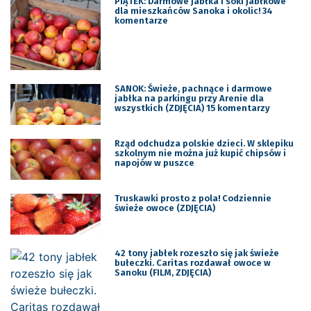
PIĄTEK: Darmowe jabłka i soki jabłkowe
dla mieszkańców Sanoka i okolic! 34
komentarze
SANOK: Świeże, pachnące i darmowe
jabłka na parkingu przy Arenie dla
wszystkich (ZDJĘCIA) 15 komentarzy
Rząd odchudza polskie dzieci. W sklepiku
szkolnym nie można już kupić chipsów i
napojów w puszce
Truskawki prosto z pola! Codziennie
świeże owoce (ZDJĘCIA)
42 tony jabłek rozeszło się jak świeże
bułeczki. Caritas rozdawał owoce w
Sanoku (FILM, ZDJĘCIA)