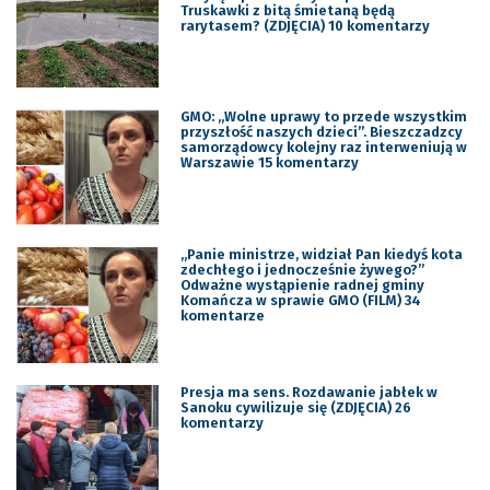
Truskawki z bitą śmietaną będą
rarytasem? (ZDJĘCIA) 10 komentarzy
GMO: „Wolne uprawy to przede wszystkim
przyszłość naszych dzieci”. Bieszczadzcy
samorządowcy kolejny raz interweniują w
Warszawie 15 komentarzy
„Panie ministrze, widział Pan kiedyś kota
zdechłego i jednocześnie żywego?”
Odważne wystąpienie radnej gminy
Komańcza w sprawie GMO (FILM) 34
komentarze
Presja ma sens. Rozdawanie jabłek w
Sanoku cywilizuje się (ZDJĘCIA) 26
komentarzy