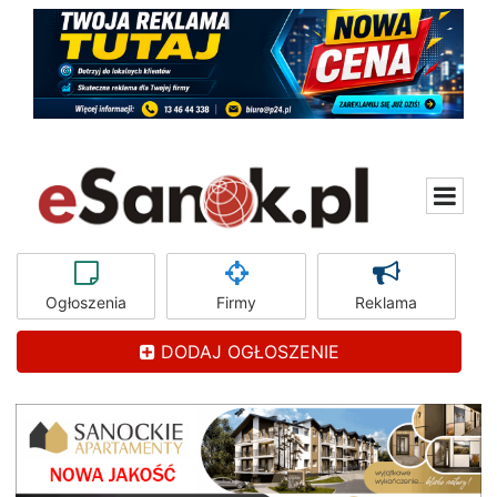
Ogłoszenia
Firmy
Reklama
DODAJ OGŁOSZENIE