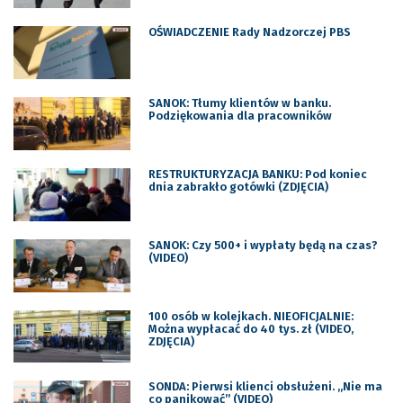
OŚWIADCZENIE Rady Nadzorczej PBS
SANOK: Tłumy klientów w banku.
Podziękowania dla pracowników
RESTRUKTURYZACJA BANKU: Pod koniec
dnia zabrakło gotówki (ZDJĘCIA)
SANOK: Czy 500+ i wypłaty będą na czas?
(VIDEO)
100 osób w kolejkach. NIEOFICJALNIE:
Można wypłacać do 40 tys. zł (VIDEO,
ZDJĘCIA)
SONDA: Pierwsi klienci obsłużeni. „Nie ma
co panikować” (VIDEO)