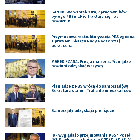
SANOK. We wtorek strajk pracowników
byłego PBSu! „Nie traktuje się nas
poważnie”
Przymusowa restrukturyzacja PBS zgodna
z prawem. Skarga Rady Nadzorczej
odrzucona
MAREK RZĄSA: Presja ma sens. Pieniądze
powinni odzyskać wszyscy
Pieniądze z PBS wrócą do samorządów!
Sekretarz stanu: „Trafią do mieszkańców”
Samorządy odzyskają pieniądze!
Jak wyglądało przejmowanie PBS? Poseł
PO: Krzyk, wrzask, groźby (VIDEO, ZDJĘCIA)