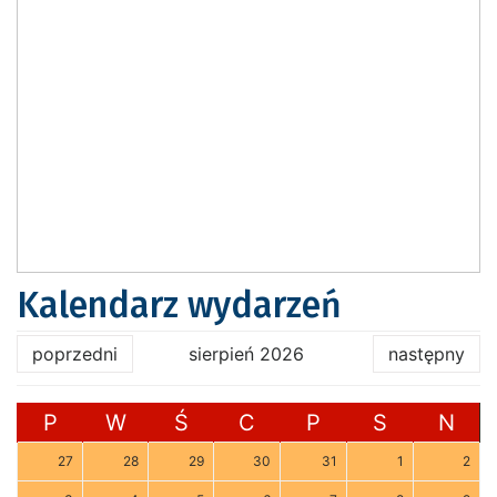
Kalendarz wydarzeń
poprzedni
sierpień 2026
następny
P
W
Ś
C
P
S
N
27
28
29
30
31
1
2