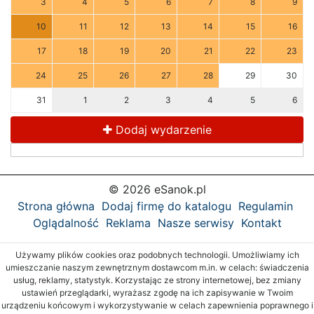
3
4
5
6
7
8
9
10
11
12
13
14
15
16
17
18
19
20
21
22
23
24
25
26
27
28
29
30
31
1
2
3
4
5
6
Dodaj wydarzenie
© 2026 eSanok.pl
Strona główna
Dodaj firmę do katalogu
Regulamin
Oglądalność
Reklama
Nasze serwisy
Kontakt
Używamy plików cookies oraz podobnych technologii. Umożliwiamy ich
umieszczanie naszym zewnętrznym dostawcom m.in. w celach: świadczenia
usług, reklamy, statystyk. Korzystając ze strony internetowej, bez zmiany
ustawień przeglądarki, wyrażasz zgodę na ich zapisywanie w Twoim
urządzeniu końcowym i wykorzystywanie w celach zapewnienia poprawnego i