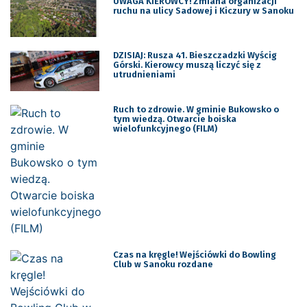
UWAGA KIEROWCY! Zmiana organizacji
ruchu na ulicy Sadowej i Kiczury w Sanoku
DZISIAJ: Rusza 41. Bieszczadzki Wyścig
Górski. Kierowcy muszą liczyć się z
utrudnieniami
Ruch to zdrowie. W gminie Bukowsko o
tym wiedzą. Otwarcie boiska
wielofunkcyjnego (FILM)
Czas na kręgle! Wejściówki do Bowling
Club w Sanoku rozdane