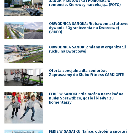
SANOK: Piastowska i Pomorska w
remoncie. Kierowcy narzekają… (FOTO)
OBWODNICA SANOKA: Niebawem asfaltowe
dywaniki! Ograniczenia na Dworcowej
(VIDEO)
OBWODNICA SANOK: Zmiany w organizacji
ruchu na Dworcowej!
Oferta specjalna dla seniorów.
Zapraszamy do Klubu Fitness CARDIOFIT!
FERIE W SANOKU: Nie można narzekać na
nudę! Sprawdź co, gdzie i kiedy? 20
komentarzy
FERIE W GAGATKU: Tańce, odrobina sportu i