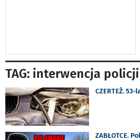
TAG: interwencja policji
CZERTEŻ. 53-l
ZABŁOTCE. Pol