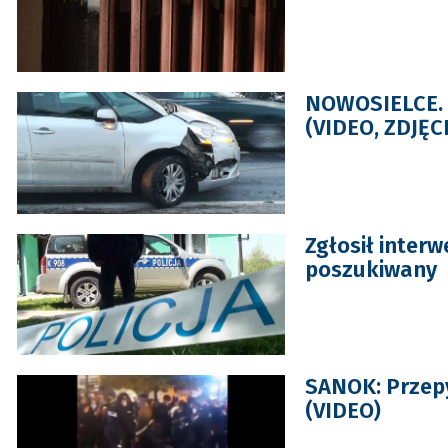
NOWOSIELCE. 
(VIDEO, ZDJĘC
Zgłosił interw
poszukiwany
SANOK: Przepy
(VIDEO)