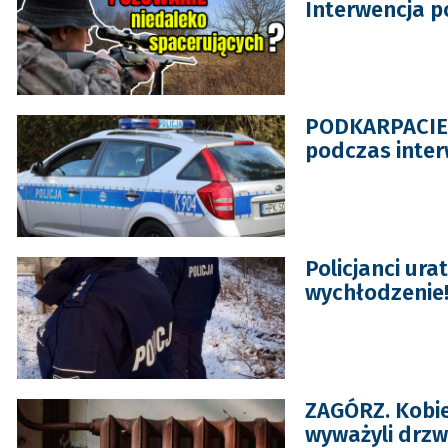
Interwencja po
PODKARPACIE:
podczas inter
Policjanci ura
wychłodzenie
ZAGÓRZ. Kobie
wyważyli drzwi