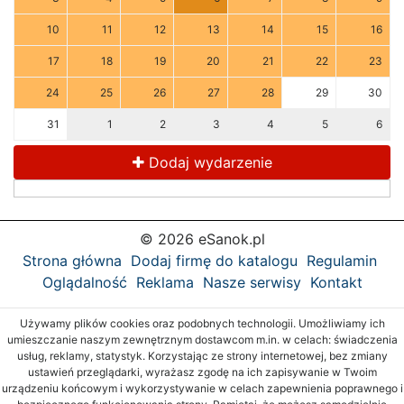
10
11
12
13
14
15
16
17
18
19
20
21
22
23
24
25
26
27
28
29
30
31
1
2
3
4
5
6
Dodaj wydarzenie
© 2026 eSanok.pl
Strona główna
Dodaj firmę do katalogu
Regulamin
Oglądalność
Reklama
Nasze serwisy
Kontakt
Używamy plików cookies oraz podobnych technologii. Umożliwiamy ich
umieszczanie naszym zewnętrznym dostawcom m.in. w celach: świadczenia
usług, reklamy, statystyk. Korzystając ze strony internetowej, bez zmiany
ustawień przeglądarki, wyrażasz zgodę na ich zapisywanie w Twoim
urządzeniu końcowym i wykorzystywanie w celach zapewnienia poprawnego i