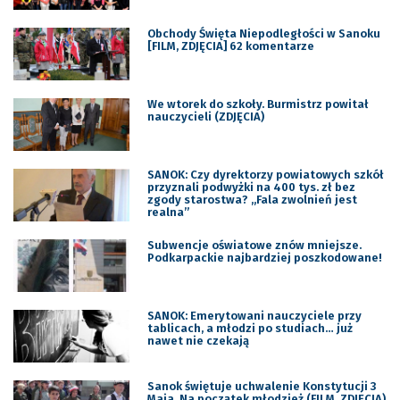
Obchody Święta Niepodległości w Sanoku
[FILM, ZDJĘCIA] 62 komentarze
We wtorek do szkoły. Burmistrz powitał
nauczycieli (ZDJĘCIA)
SANOK: Czy dyrektorzy powiatowych szkół
przyznali podwyżki na 400 tys. zł bez
zgody starostwa? „Fala zwolnień jest
realna”
Subwencje oświatowe znów mniejsze.
Podkarpackie najbardziej poszkodowane!
SANOK: Emerytowani nauczyciele przy
tablicach, a młodzi po studiach… już
nawet nie czekają
Sanok świętuje uchwalenie Konstytucji 3
Maja. Na początek młodzież (FILM, ZDJĘCIA)