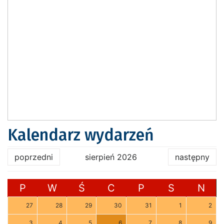
Kalendarz wydarzeń
poprzedni
sierpień 2026
następny
P
W
Ś
C
P
S
N
27
28
29
30
31
1
2
3
4
5
6
7
8
9