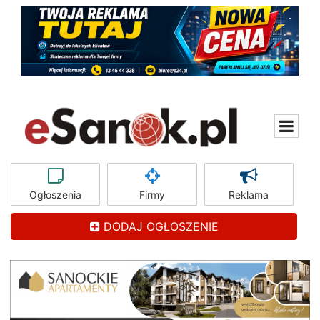
Ogłoszenia
Firmy
Reklama
DODAJ OGŁOSZENIE