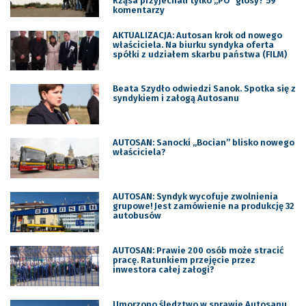
Rząsa przyjechali tylko „PO” glosy? 59
komentarzy
AKTUALIZACJA: Autosan krok od nowego
właściciela. Na biurku syndyka oferta
spółki z udziałem skarbu państwa (FILM)
Beata Szydło odwiedzi Sanok. Spotka się z
syndykiem i załogą Autosanu
AUTOSAN: Sanocki „Bocian” blisko nowego
właściciela?
AUTOSAN: Syndyk wycofuje zwolnienia
grupowe! Jest zamówienie na produkcję 32
autobusów
AUTOSAN: Prawie 200 osób może stracić
pracę. Ratunkiem przejęcie przez
inwestora całej załogi?
Umorzono śledztwo w sprawie Autosanu