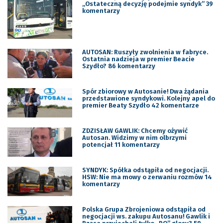
„Ostateczną decyzję podejmie syndyk” 39
komentarzy
AUTOSAN: Ruszyły zwolnienia w fabryce.
Ostatnia nadzieja w premier Beacie
Szydło? 86 komentarzy
Spór zbiorowy w Autosanie! Dwa żądania
przedstawione syndykowi. Kolejny apel do
premier Beaty Szydło 42 komentarze
ZDZISŁAW GAWLIK: Chcemy ożywić
Autosan. Widzimy w nim olbrzymi
potencjał 11 komentarzy
SYNDYK: Spółka odstąpiła od negocjacji.
HSW: Nie ma mowy o zerwaniu rozmów 14
komentarzy
Polska Grupa Zbrojeniowa odstąpiła od
negocjacji ws. zakupu Autosanu! Gawlik i