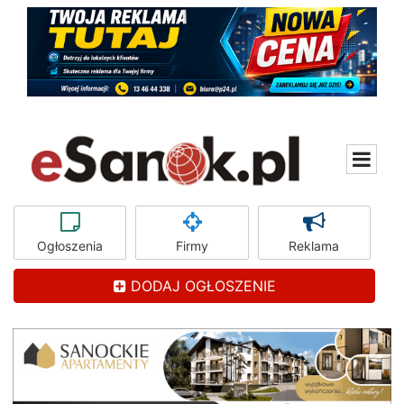
Ogłoszenia
Firmy
Reklama
DODAJ OGŁOSZENIE